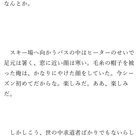
なんとか。
クニ
BEFORE
AFTER
マックス
BEFORE
AFTER
タカコ
BEFORE
AFTER
スキー場へ向かうバスの中はヒーターのせいで
足元は暑く、窓に近い顔は寒い。毛糸の帽子を被
テラス
BEFORE
AFTER
った俺は、かなりにやけた顔をしていた。今シー
ズン初めてだからな。楽しみだ。ああ、楽しみ
特別編
ムササ
だ。
キーワード一覧
しかしこう、世の中求道者ばかりでもないらし