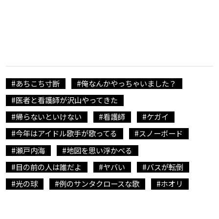
#あちこち寸断
#俺なんかやっちゃいました？
#医者と看護師が沢山やってきた
#帰らないといけない
#看護師
#ケガイ
#今年はアイドル歌手が歌ってる
#スノーボード
#瀬戸内海
#地図を思い浮かべる
#目の前の人は誰だよ
#ヤバい
#バスが転倒
#光の球
#例のサンタクロースな歌
#ホオリ